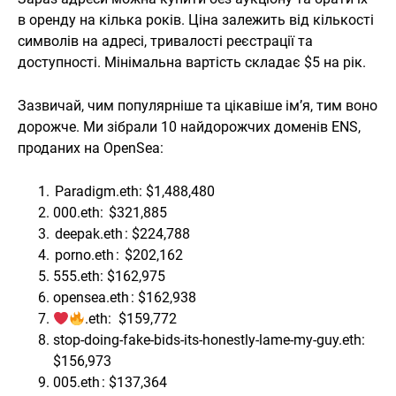
в оренду на кілька років. Ціна залежить від кількості
символів на адресі, тривалості реєстрації та
доступності. Мінімальна вартість складає $5 на рік.
Зазвичай, чим популярніше та цікавіше ім’я, тим воно
дорожче. Ми зібрали 10 найдорожчих доменів ENS,
проданих на OpenSea:
Paradigm.eth: $1,488,480
000.eth: $321,885
deepak.eth : $224,788
porno.eth : $202,162
555.eth: $162,975
opensea.eth : $162,938
.eth: $159,772
stop-doing-fake-bids-its-honestly-lame-my-guy.eth:
$156,973
005.eth : $137,364