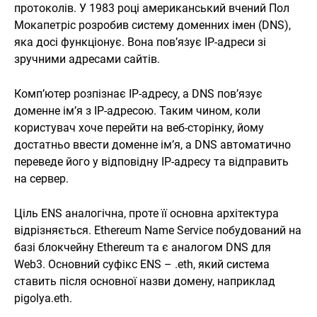
протоколів. У 1983 році американський вчений Пол
Мокапетріс розробив систему доменних імен (DNS),
яка досі функціонує. Вона пов’язує IP-адреси зі
зручними адресами сайтів.
Комп’ютер розпізнає IP-адресу, а DNS пов’язує
доменне ім’я з IP-адресою. Таким чином, коли
користувач хоче перейти на веб-сторінку, йому
достатньо ввести доменне ім’я, а DNS автоматично
переведе його у відповідну IP-адресу та відправить
на сервер.
Ціль ENS аналогічна, проте її основна архітектура
відрізняється. Ethereum Name Service побудований на
базі блокчейну Ethereum та є аналогом DNS для
Web3. Основний суфікс ENS – .eth, який система
ставить після основної назви домену, наприклад
pigolya.eth.