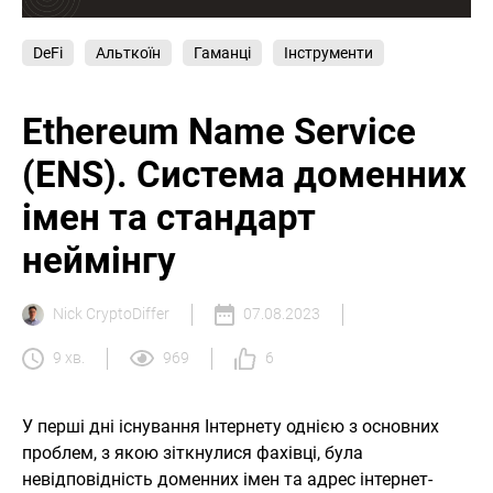
DeFi
Альткоїн
Гаманці
Інструменти
Ethereum Name Service
(ENS). Система доменних
імен та стандарт
неймінгу
Nick CryptoDiffer
07.08.2023
9 хв.
969
6
У перші дні існування Інтернету однією з основних
проблем, з якою зіткнулися фахівці, була
невідповідність доменних імен та адрес інтернет-