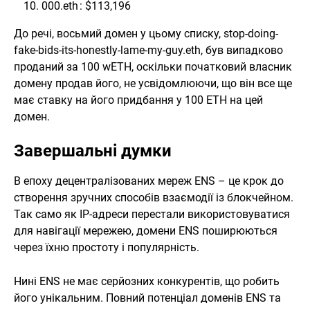
000.eth : $113,196
До речі, восьмий домен у цьому списку, stop-doing-
fake-bids-its-honestly-lame-my-guy.eth, був випадково
проданий за 100 wETH, оскільки початковий власник
домену продав його, не усвідомлюючи, що він все ще
має ставку на його придбання у 100 ETH на цей
домен.
Завершальні думки
В епоху децентралізованих мереж ENS – це крок до
створення зручних способів взаємодії із блокчейном.
Так само як IP-адреси перестали використовуватися
для навігації мережею, домени ENS поширюються
через їхню простоту і популярність.
Нині ENS не має серйозних конкурентів, що робить
його унікальним. Повний потенціал доменів ENS та