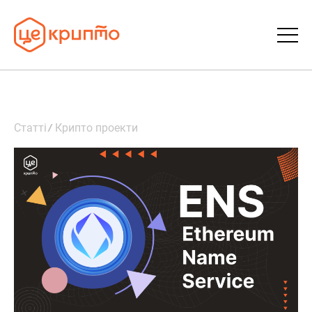
Статті
Статті
Крипто проекти
Словник
FAQ
Донати
Про ЦеКрипто
Увійти | Реєстрація