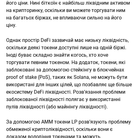
його ціни. Нині біткоїн є найбільш ліквідним активом
на крипторинку, оскільки ви можете торгувати ним
на багатьох біржах, не впливаючи сильно на його
ціну.
Однак простір DeFi зазвичай має низьку ліквідність,
оскільки деякі токени доступні лише на одній біржі.
Іноді буває складно знайти когось, хто хоче
торгувати певним токеном. На додаток, токени, які
заблоковані за допомогою стейкінгу в блокчейнах
proof of stake (PoS), таких як Solana, не можуть бути
використані для інших цілей, що позбавляє ще більше
екосистему DeFi ліквідності. Розв’язання проблеми
заблокованої ліквідності полягає у використанні
пулів ліквідності (або майнінгу ліквідності).
За допомогою AMM токени LP розв’язують проблему
обмеженої криптоліквідності, оскільки вони є
доказом володіння токенами та можуть