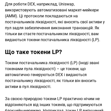
Для роботи DEX, наприклад, Uniswap,
використовують автоматизовані маркет-мейкери
(AMM). Ці протоколи покладаються на
постачальників ліквідності, які вносять свої активи у
пул задля забезпечення виконання транзакцій. Як
тільки ви стаєте постачальником ліквідності, вам
видаються токени постачальника ліквідності (LP).
Що таке токени LP?
Токени постачальника ліквідності (LP) (іноді звані
токенами пула ліквідності) – це токени, що
автоматично генеруються DEX і видаються
постачальнику ліквідності, як тільки він вносить
активи в пул ліквідності.
За своєю природою токени LP практично нічим не
відрізняються від інших токенів, що підтримуються
блокчейн-мережею. Наприклад, токен LP, випущений