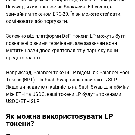
Uniswap, який працює на блокчейні Ethereum, є
звичайним токеном ERC-20. Їх ви можете стейкати,
обмінювати або торгувати.
Залежно від платформи DeFi токени LP можуть бути
позначені різними термінами, але зазвичай вони
містять назви двох криптовалют у парі, яку вони
представляють.
Наприклад, Balancer токени LP відомі як Balancer Pool
Tokens (BPT). На SushiSwap вони називають SLP.
Якщо ви надаєте ліквідність на SushiSwap для обміну
між ETH та USDC, ваші токени LP будуть токенами
USDC/ETH SLP.
Як можна використовувати LP
токени?