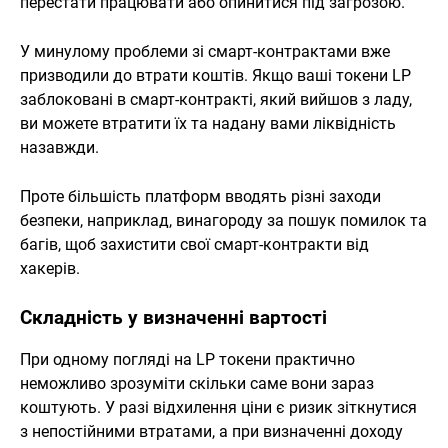
перестати працювати або опинитися під загрозою.
У минулому проблеми зі смарт-контрактами вже
призводили до втрати коштів. Якщо ваші токени LP
заблоковані в смарт-контракті, який вийшов з ладу,
ви можете втратити їх та надану вами ліквідність
назавжди.
Проте більшість платформ вводять різні заходи
безпеки, наприклад, винагороду за пошук помилок та
багів, щоб захистити свої смарт-контракти від
хакерів.
Складність у визначенні вартості
При одному погляді на LP токени практично
неможливо зрозуміти скільки саме вони зараз
коштують. У разі відхилення ціни є ризик зіткнутися
з непостійними втратами, а при визначенні доходу