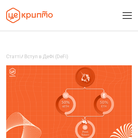
Статті
Статті
Вступ в ДеФі (DeFi)
Словник
FAQ
Донати
Про ЦеКрипто
Увійти | Реєстрація