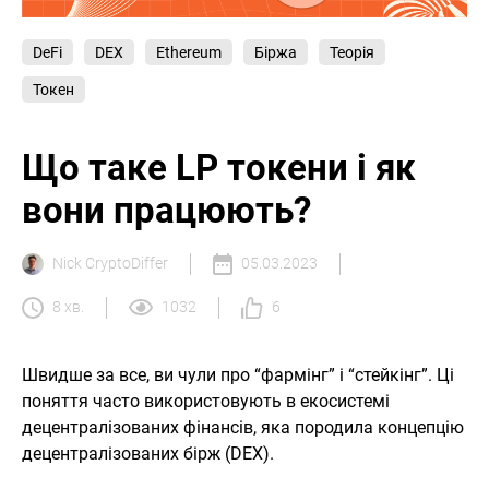
DeFi
DEX
Ethereum
Біржа
Теорія
Токен
Що таке LP токени і як
вони працюють?
Nick CryptoDiffer
05.03.2023
8 хв.
1032
6
Швидше за все, ви чули про “фармінг” і “стейкінг”. Ці
поняття часто використовують в екосистемі
децентралізованих фінансів, яка породила концепцію
децентралізованих бірж (DEX).