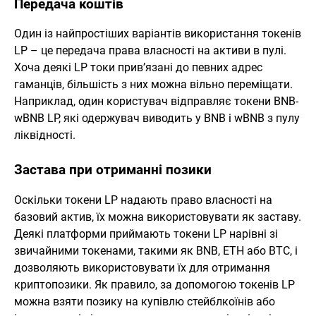
Передача коштів
Один із найпростіших варіантів використання токенів
LP – це передача права власності на активи в пулі.
Хоча деякі LP токи прив’язані до певних адрес
гаманців, більшість з них можна вільно переміщати.
Наприклад, один користувач відправляє токени BNB-
wBNB LP, які одержувач виводить у BNB і wBNB з пулу
ліквідності.
Застава при отриманні позики
Оскільки токени LP надають право власності на
базовий актив, їх можна використовувати як заставу.
Деякі платформи приймають токени LP нарівні зі
звичайними токенами, такими як BNB, ETH або BTC, і
дозволяють використовувати їх для отримання
криптопозики. Як правило, за допомогою токенів LP
можна взяти позику на купівлю стейблкоїнів або