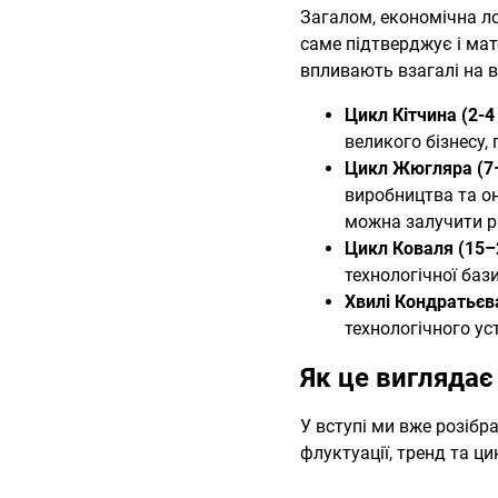
Загалом, економічна ло
саме підтверджує і мате
впливають взагалі на в
Цикл Кітчина (2-4
великого бізнесу,
Цикл Жюгляра (7–
виробництва та он
можна залучити р
Цикл Коваля (15–2
технологічної баз
Хвилі Кондратьєва
технологічного ус
Як це виглядає
У вступі ми вже розібр
флуктуації, тренд та ц