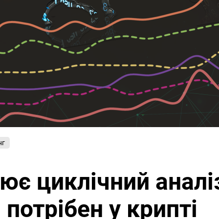
нг
ює циклічний аналіз
н потрібен у крипті