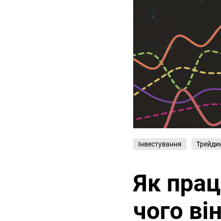
Інвестування
Трейди
Як прац
чого ві