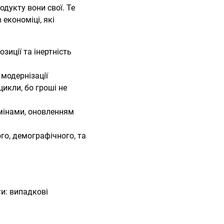
одукту вони свої. Те
 економіці, які
иції та інертність
модернізації
икли, бо гроші не
змінами, оновленням
го, демографічного, та
ти: випадкові