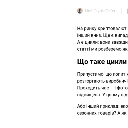
Nick CryptoDiffer
На ринку криптовалют є
інший вниз. Ще є випад
А є цикли: вони завжди 
статті ми розберемо як
Що таке цикли 
Припустимо, що попит н
розгортають виробничі
Проходить час — і фото
підвищена. У цьому від
Або інший приклад: екон
сезонних товарів? А як