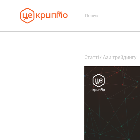
Статті
Ази трейдингу