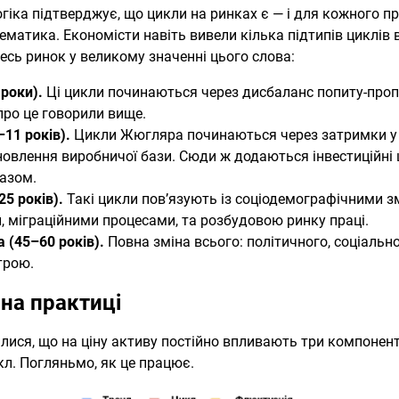
гіка підтверджує, що цикли на ринках є — і для кожного пр
матика. Економісти навіть вивели кілька підтипів циклів в
есь ринок у великому значенні цього слова:
 роки).
Ці цикли починаються через дисбаланс попиту-пропоз
 про це говорили вище.
11 років).
Цикли Жюгляра починаються через затримки у 
овлення виробничої бази. Сюди ж додаються інвестиційні ц
азом.
5 років).
Такі цикли пов’язують із соціодемографічними 
и, міграційними процесами, та розбудовою ринку праці.
 (45–60 років).
Повна зміна всього: політичного, соціально
трою.
 на практиці
алися, що на ціну активу постійно впливають три компонен
икл. Погляньмо, як це працює.