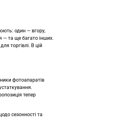
юють: один — вгору,
я — та ще багато інших.
ля торгівлі. В цій
обники фотоапаратів
устаткування.
ропозиція тепер
щодо сезонності та