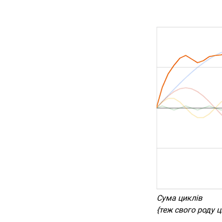
Сума циклів
{теж свого роду ц