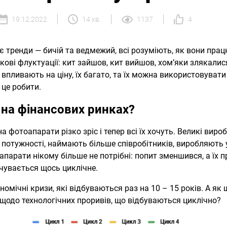
19.12.2022
14 хв.
1137
4
 тренди — бичій та ведмежий, всі розуміють, як вони прац
кові флуктуації: кит зайшов, кит вийшов, хом’яки злякалис
впливають на ціну, їх багато, та їх можна використовувати д
 це робити.
на фінансових ринках?
а фотоапарати різко зріс і тепер всі їх хочуть. Великі вир
 потужності, наймають більше співробітників, виробляють 
апарати нікому більше не потрібні: попит зменшився, а їх п
чувається щось циклічне.
омічні кризи, які відбуваються раз на 10 – 15 років. А як 
 щодо технологічних проривів, що відбуваються циклічно?