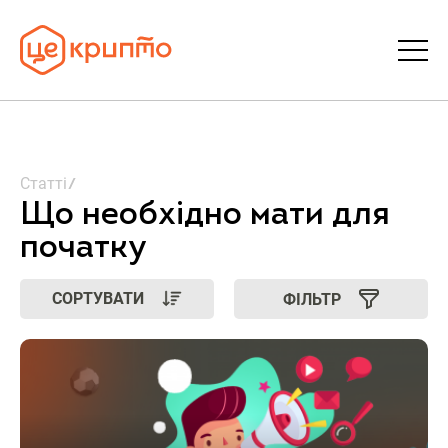
Статті
Статті
Словник
Що необхідно мати для
початку
FAQ
СОРТУВАТИ
ФІЛЬТР
Донати
Про ЦеКрипто
Увійти | Реєстрація