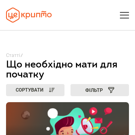
Статті
Статті
Словник
Що необхідно мати для
початку
FAQ
СОРТУВАТИ
ФІЛЬТР
Донати
Про ЦеКрипто
Увійти | Реєстрація