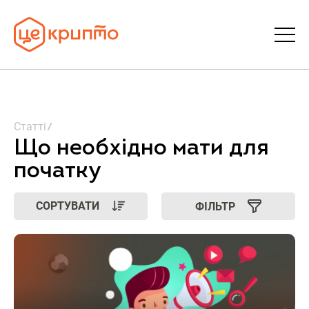
Статті
Статті
Словник
Що необхідно мати для
початку
FAQ
СОРТУВАТИ
ФІЛЬТР
Донати
Про ЦеКрипто
Увійти | Реєстрація