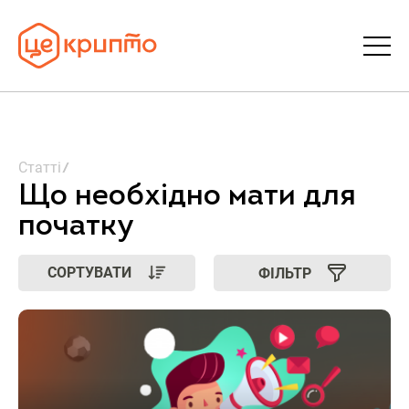
Статті
Статті
Словник
Що необхідно мати для
початку
FAQ
СОРТУВАТИ
ФІЛЬТР
Донати
Про ЦеКрипто
Увійти | Реєстрація