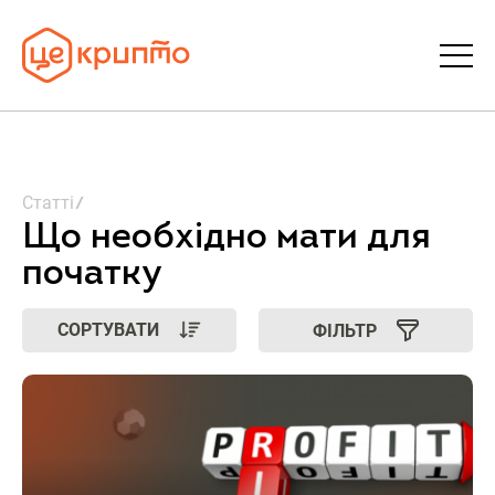
Статті
Статті
Словник
Що необхідно мати для
початку
FAQ
СОРТУВАТИ
ФІЛЬТР
Донати
Про ЦеКрипто
Увійти | Реєстрація