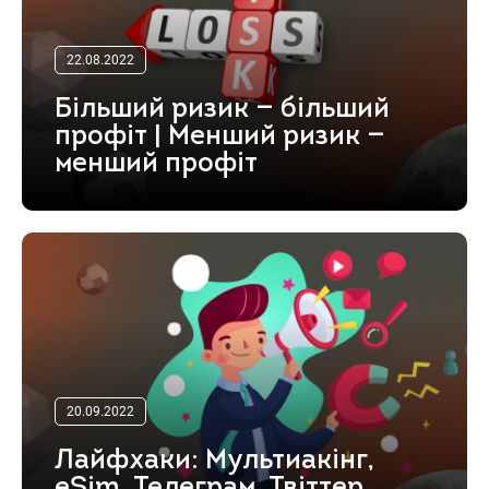
22.08.2022
Більший ризик — більший
профіт | Менший ризик —
менший профіт
20.09.2022
Лайфхаки: Мультиакінг,
eSim, Телеграм, Твіттер,