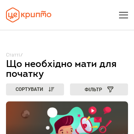
Статті
Статті
Словник
Що необхідно мати для
початку
FAQ
СОРТУВАТИ
ФІЛЬТР
Донати
Про ЦеКрипто
Увійти | Реєстрація