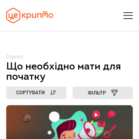
Статті
Статті
Словник
Що необхідно мати для
початку
FAQ
СОРТУВАТИ
ФІЛЬТР
Донати
Про ЦеКрипто
Увійти | Реєстрація