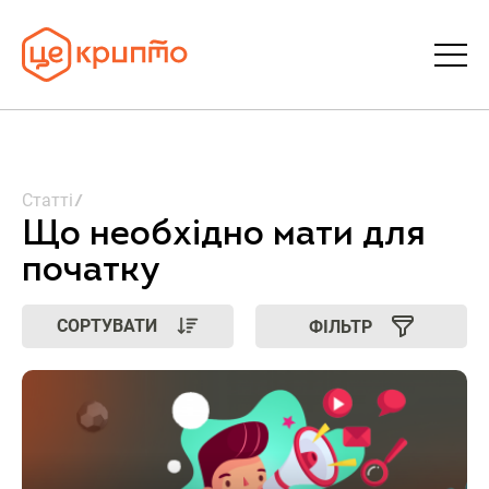
Статті
Статті
Словник
Що необхідно мати для
початку
FAQ
СОРТУВАТИ
ФІЛЬТР
Донати
Про ЦеКрипто
Увійти | Реєстрація