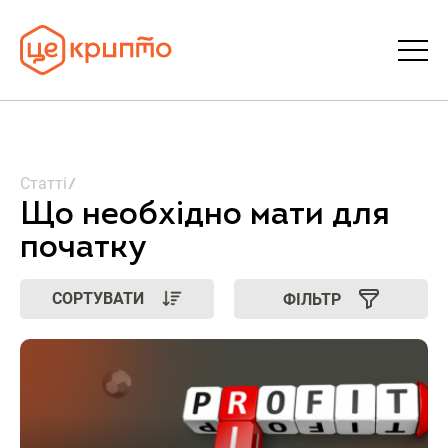
Статті
Статті
Словник
Що необхідно мати для
початку
FAQ
СОРТУВАТИ
ФІЛЬТР
Донати
Про ЦеКрипто
Увійти | Реєстрація