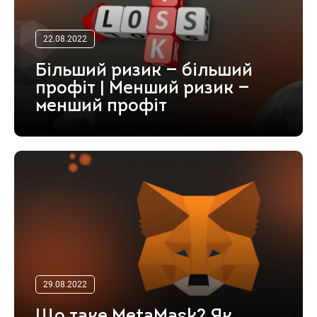
22.08.2022
Більший ризик — більший
профіт | Менший ризик —
менший профіт
29.08.2022
Що таке MetaMask? Як