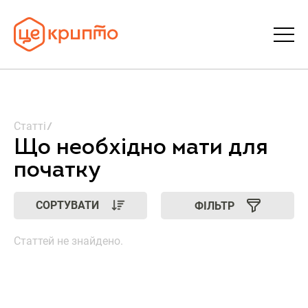
Статті
Статті
Словник
Що необхідно мати для
початку
FAQ
СОРТУВАТИ
ФІЛЬТР
Донати
Статтей не знайдено.
Про ЦеКрипто
Увійти | Реєстрація