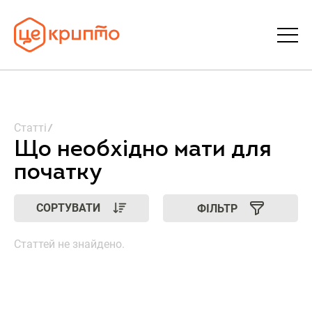
Статті
Статті
Словник
Що необхідно мати для
початку
FAQ
СОРТУВАТИ
ФІЛЬТР
Донати
Статтей не знайдено.
Про ЦеКрипто
Увійти | Реєстрація