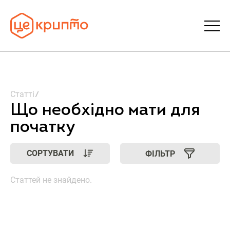
Статті
Статті
Словник
Що необхідно мати для
початку
FAQ
СОРТУВАТИ
ФІЛЬТР
Донати
Статтей не знайдено.
Про ЦеКрипто
Увійти | Реєстрація