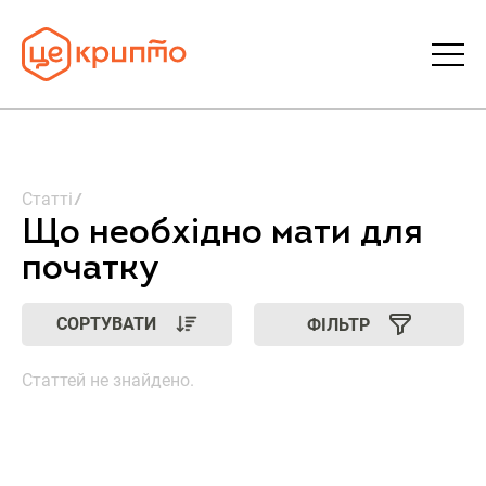
Статті
Статті
Словник
Що необхідно мати для
початку
FAQ
СОРТУВАТИ
ФІЛЬТР
Донати
Статтей не знайдено.
Про ЦеКрипто
Увійти | Реєстрація