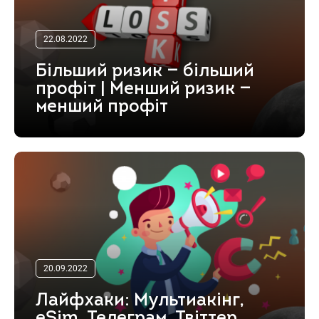
22.08.2022
Більший ризик — більший
профіт | Менший ризик —
менший профіт
20.09.2022
Лайфхаки: Мультиакінг,
eSim, Телеграм, Твіттер,