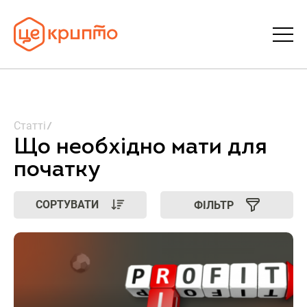
Статті
Статті
Словник
Що необхідно мати для
початку
FAQ
СОРТУВАТИ
ФІЛЬТР
Донати
Про ЦеКрипто
Увійти | Реєстрація