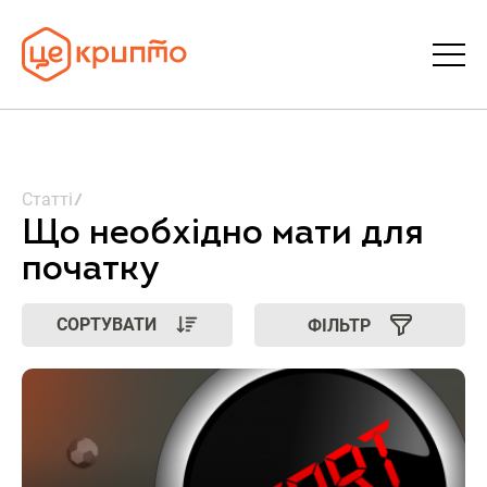
Статті
Статті
Словник
Що необхідно мати для
початку
FAQ
СОРТУВАТИ
ФІЛЬТР
Донати
Про ЦеКрипто
Увійти | Реєстрація