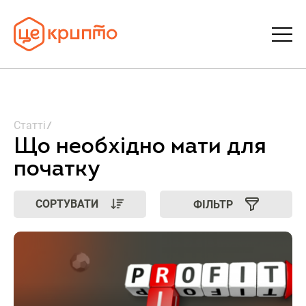
Статті
Статті
Словник
Що необхідно мати для
початку
FAQ
СОРТУВАТИ
ФІЛЬТР
Донати
Про ЦеКрипто
Увійти | Реєстрація