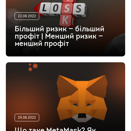
22.08.2022
Більший ризик — більший
профіт | Менший ризик —
менший профіт
29.08.2022
Що таке MetaMask? Як