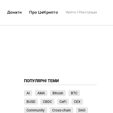
Донати
Про ЦеКрипто
Увійти | Реєстрація
ПОПУЛЯРНІ ТЕМИ
AI
AMA
Bitcoin
BTC
BUSD
CBDC
CeFi
CEX
Community
Cross-chain
DAO