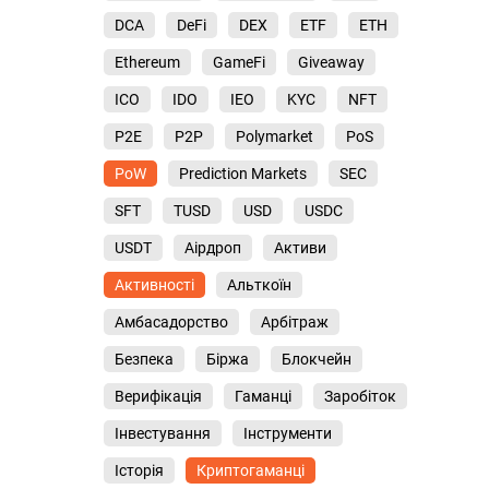
DCA
DeFi
DEX
ETF
ETH
Ethereum
GameFi
Giveaway
ICO
IDO
IEO
KYC
NFT
P2E
P2P
Polymarket
PoS
PoW
Prediction Markets
SEC
SFT
TUSD
USD
USDC
USDT
Аірдроп
Активи
Активності
Альткоїн
Амбасадорство
Арбітраж
Безпека
Біржа
Блокчейн
Верифікація
Гаманці
Заробіток
Інвестування
Інструменти
Історія
Криптогаманці