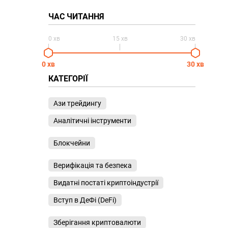
ЧАС ЧИТАННЯ
0 хв
15 хв
30 хв
0 хв
30 хв
КАТЕГОРІЇ
Ази трейдингу
Аналітичні інструменти
Блокчейни
Верифікація та безпека
Видатні постаті криптоіндустрії
Вступ в ДеФі (DeFi)
Зберігання криптовалюти