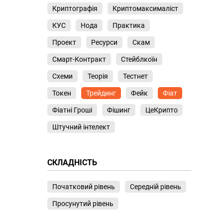
Криптографія
Криптомаксималіст
КУС
Нода
Практика
Проект
Ресурси
Скам
Смарт-Контракт
Стейблкоїн
Схеми
Теорія
Тестнет
Токен
Трейдинг
Фейк
Фіат
Фіатні Гроші
Фішинг
ЦеКрипто
Штучний інтелект
СКЛАДНІСТЬ
Початковий рівень
Середній рівень
Просунутий рівень