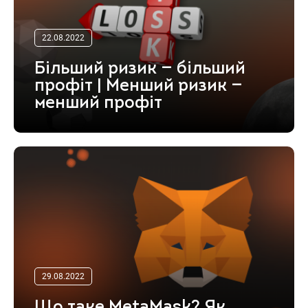
22.08.2022
Більший ризик — більший
профіт | Менший ризик —
менший профіт
29.08.2022
Що таке MetaMask? Як