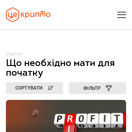
Статті
Статті
Словник
Що необхідно мати для
початку
FAQ
СОРТУВАТИ
ФІЛЬТР
Донати
Про ЦеКрипто
Увійти | Реєстрація