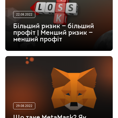
22.08.2022
Більший ризик — більший
профіт | Менший ризик —
менший профіт
29.08.2022
Що таке MetaMask? Як