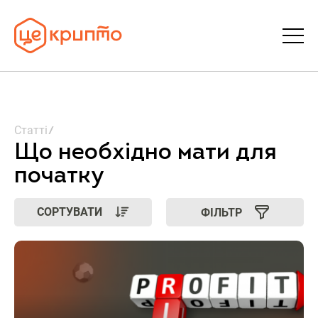
Статті
Статті
Словник
Що необхідно мати для
початку
FAQ
СОРТУВАТИ
ФІЛЬТР
Донати
Про ЦеКрипто
Увійти | Реєстрація