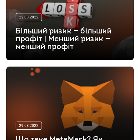
22.08.2022
Більший ризик — більший
профіт | Менший ризик —
менший профіт
29.08.2022
Що таке MetaMask? Як