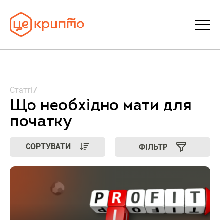
Статті
Статті
Словник
Що необхідно мати для
початку
FAQ
СОРТУВАТИ
ФІЛЬТР
Донати
Про ЦеКрипто
Увійти | Реєстрація