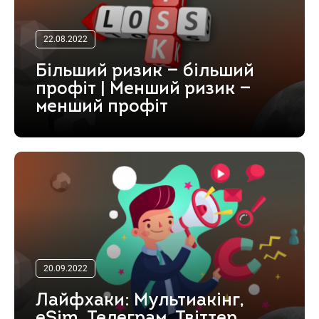
22.08.2022
Більший ризик — більший
профіт | Менший ризик —
менший профіт
20.09.2022
Лайфхаки: Мультиакінг,
eSim, Телеграм, Твіттер,