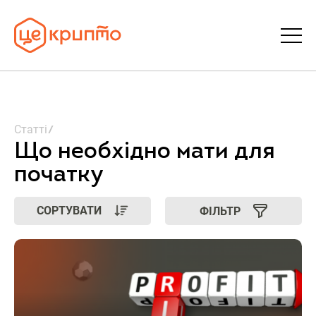
Статті
Статті
Словник
Що необхідно мати для
початку
FAQ
СОРТУВАТИ
ФІЛЬТР
Донати
Про ЦеКрипто
Увійти | Реєстрація