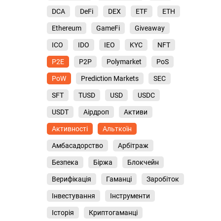
DCA
DeFi
DEX
ETF
ETH
Ethereum
GameFi
Giveaway
ICO
IDO
IEO
KYC
NFT
P2E
P2P
Polymarket
PoS
PoW
Prediction Markets
SEC
SFT
TUSD
USD
USDC
USDT
Аірдроп
Активи
Активності
Альткоїн
Амбасадорство
Арбітраж
Безпека
Біржа
Блокчейн
Верифікація
Гаманці
Заробіток
Інвестування
Інструменти
Історія
Криптогаманці