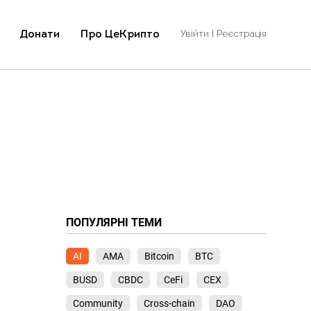
Донати
Про ЦеКрипто
Увійти | Реєстрація
ПОПУЛЯРНІ ТЕМИ
AI
AMA
Bitcoin
BTC
BUSD
CBDC
CeFi
CEX
Community
Cross-chain
DAO