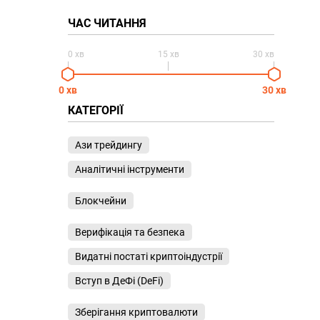
ЧАС ЧИТАННЯ
0 хв
15 хв
30 хв
0 хв
30 хв
КАТЕГОРІЇ
Ази трейдингу
Аналітичні інструменти
Блокчейни
Верифікація та безпека
Видатні постаті криптоіндустрії
Вступ в ДеФі (DeFi)
Зберігання криптовалюти