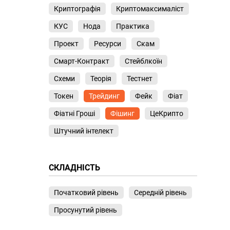
Криптографія
Криптомаксималіст
КУС
Нода
Практика
Проект
Ресурси
Скам
Смарт-Контракт
Стейблкоїн
Схеми
Теорія
Тестнет
Токен
Трейдинг
Фейк
Фіат
Фіатні Гроші
Фішинг
ЦеКрипто
Штучний інтелект
СКЛАДНІСТЬ
Початковий рівень
Середній рівень
Просунутий рівень