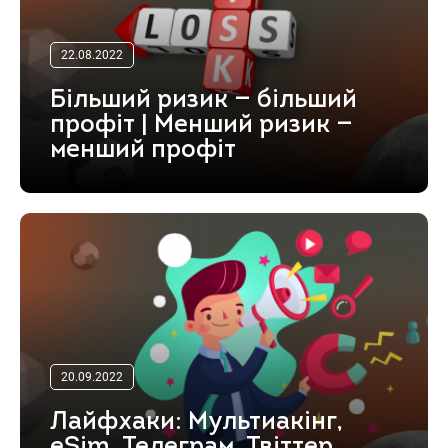
22.08.2022
Більший ризик — більший
профіт | Менший ризик —
менший профіт
20.09.2022
Лайфхаки: Мультиакінг,
eSim, Телеграм, Твіттер,