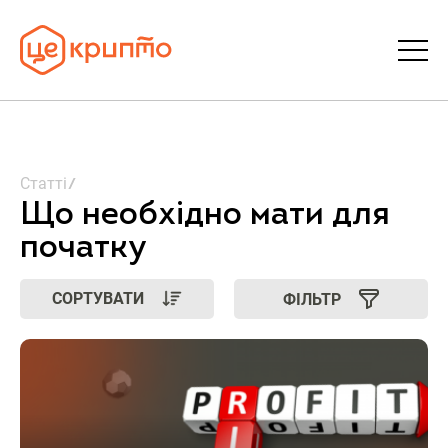
Статті
Статті
Словник
Що необхідно мати для
початку
FAQ
СОРТУВАТИ
ФІЛЬТР
Донати
Про ЦеКрипто
Увійти | Реєстрація