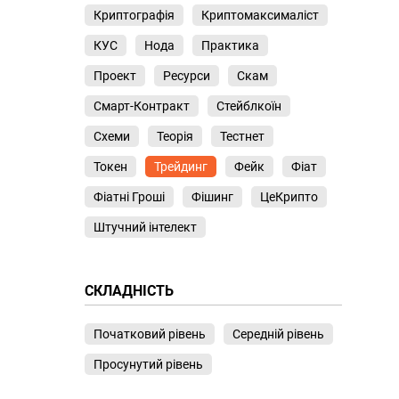
Криптографія
Криптомаксималіст
КУС
Нода
Практика
Проект
Ресурси
Скам
Смарт-Контракт
Стейблкоїн
Схеми
Теорія
Тестнет
Токен
Трейдинг
Фейк
Фіат
Фіатні Гроші
Фішинг
ЦеКрипто
Штучний інтелект
СКЛАДНІСТЬ
Початковий рівень
Середній рівень
Просунутий рівень