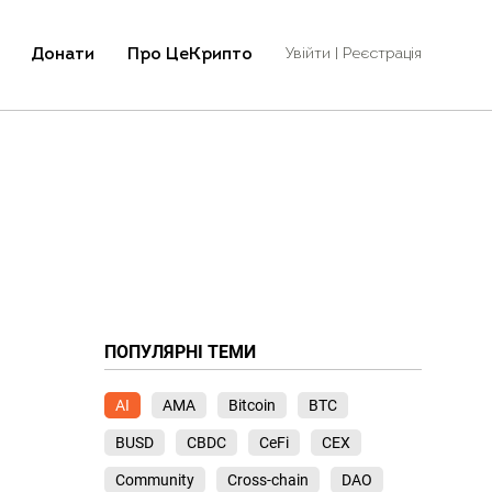
Донати
Про ЦеКрипто
Увійти | Реєстрація
ПОПУЛЯРНІ ТЕМИ
AI
AMA
Bitcoin
BTC
BUSD
CBDC
CeFi
CEX
Community
Cross-chain
DAO