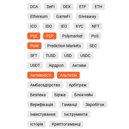
DCA
DeFi
DEX
ETF
ETH
Ethereum
GameFi
Giveaway
ICO
IDO
IEO
KYC
NFT
P2E
P2P
Polymarket
PoS
PoW
Prediction Markets
SEC
SFT
TUSD
USD
USDC
USDT
Аірдроп
Активи
Активності
Альткоїн
Амбасадорство
Арбітраж
Безпека
Біржа
Блокчейн
Верифікація
Гаманці
Заробіток
Інвестування
Інструменти
Історія
Криптогаманці