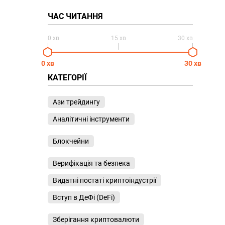
ЧАС ЧИТАННЯ
0 хв
15 хв
30 хв
0 хв
30 хв
КАТЕГОРІЇ
Ази трейдингу
Аналітичні інструменти
Блокчейни
Верифікація та безпека
Видатні постаті криптоіндустрії
Вступ в ДеФі (DeFi)
Зберігання криптовалюти