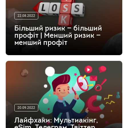
22.08.2022
Більший ризик — більший
профіт | Менший ризик —
менший профіт
20.09.2022
Лайфхаки: Мультиакінг,
eSim, Телеграм, Твіттер,