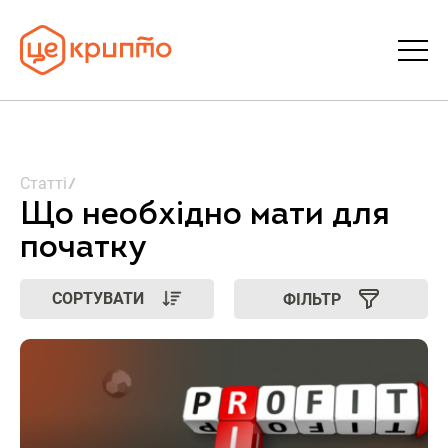
Статті
Статті
Словник
Що необхідно мати для
початку
FAQ
СОРТУВАТИ
ФІЛЬТР
Донати
Про ЦеКрипто
Увійти | Реєстрація