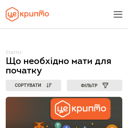
Статті
Статті
Словник
Що необхідно мати для
початку
FAQ
СОРТУВАТИ
ФІЛЬТР
Донати
Про ЦеКрипто
Увійти | Реєстрація