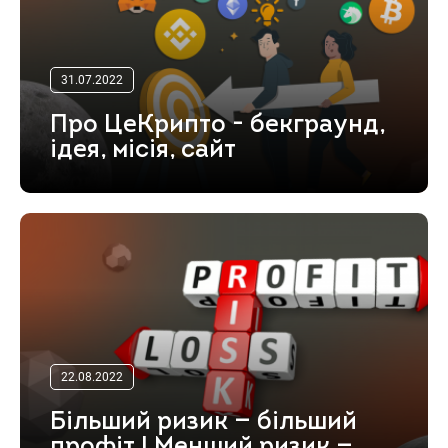
31.07.2022
Про ЦеКрипто - бекграунд,
ідея, місія, сайт
22.08.2022
Більший ризик — більший
профіт | Менший ризик —