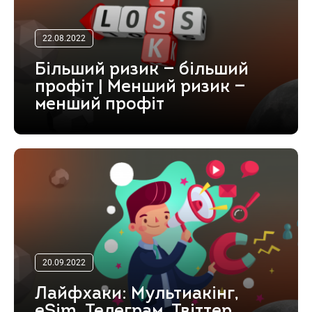
22.08.2022
Більший ризик — більший
профіт | Менший ризик —
менший профіт
20.09.2022
Лайфхаки: Мультиакінг,
eSim, Телеграм, Твіттер,