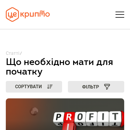
Статті
Статті
Словник
Що необхідно мати для
початку
FAQ
СОРТУВАТИ
ФІЛЬТР
Донати
Про ЦеКрипто
Увійти | Реєстрація