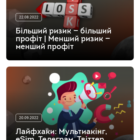
22.08.2022
Більший ризик — більший
профіт | Менший ризик —
менший профіт
20.09.2022
Лайфхаки: Мультиакінг,
eSim, Телеграм, Твіттер,