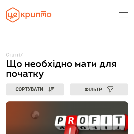
Статті
Статті
Словник
Що необхідно мати для
початку
FAQ
СОРТУВАТИ
ФІЛЬТР
Донати
Про ЦеКрипто
Увійти | Реєстрація