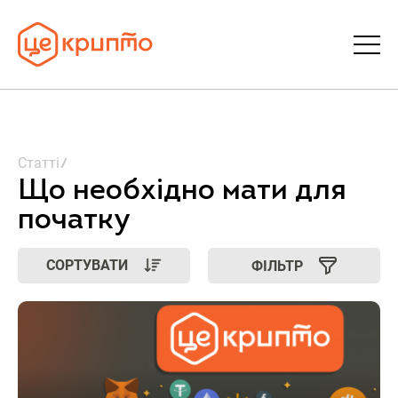
Статті
Статті
Словник
Що необхідно мати для
початку
FAQ
СОРТУВАТИ
ФІЛЬТР
Донати
Про ЦеКрипто
Увійти | Реєстрація