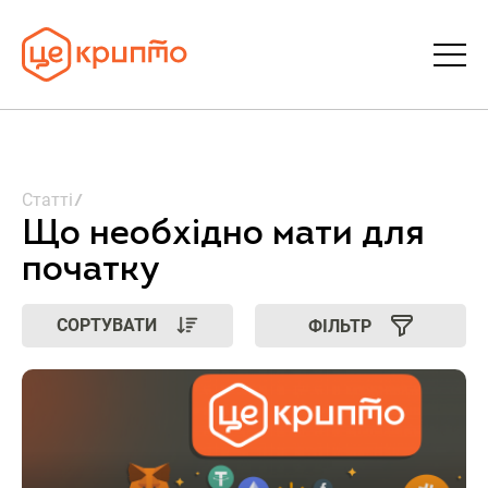
Статті
Статті
Словник
Що необхідно мати для
початку
FAQ
СОРТУВАТИ
ФІЛЬТР
Донати
Про ЦеКрипто
Увійти | Реєстрація