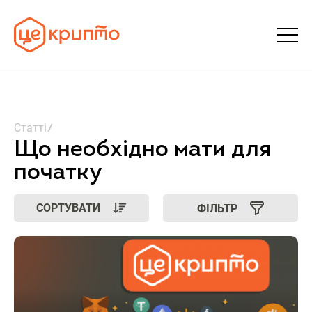
Статті
Статті
Словник
Що необхідно мати для
початку
FAQ
СОРТУВАТИ
ФІЛЬТР
Донати
Про ЦеКрипто
Увійти | Реєстрація