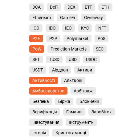
DCA
DeFi
DEX
ETF
ETH
Ethereum
GameFi
Giveaway
ICO
IDO
IEO
KYC
NFT
P2E
P2P
Polymarket
PoS
PoW
Prediction Markets
SEC
SFT
TUSD
USD
USDC
USDT
Аірдроп
Активи
Активності
Альткоїн
Амбасадорство
Арбітраж
Безпека
Біржа
Блокчейн
Верифікація
Гаманці
Заробіток
Інвестування
Інструменти
Історія
Криптогаманці