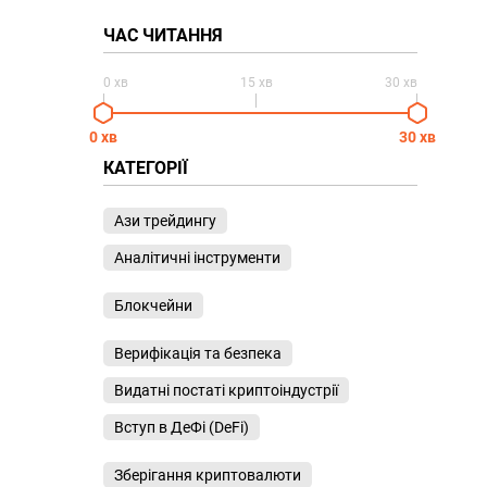
ЧАС ЧИТАННЯ
0 хв
15 хв
30 хв
0 хв
30 хв
КАТЕГОРІЇ
Ази трейдингу
Аналітичні інструменти
Блокчейни
Верифікація та безпека
Видатні постаті криптоіндустрії
Вступ в ДеФі (DeFi)
Зберігання криптовалюти