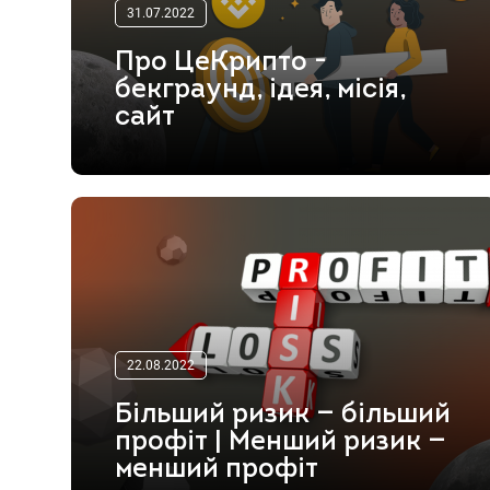
31.07.2022
Про ЦеКрипто -
бекграунд, ідея, місія,
сайт
22.08.2022
Більший ризик — більший
профіт | Менший ризик —
менший профіт