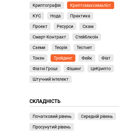
Криптографія
Криптомаксималіст
КУС
Нода
Практика
Проект
Ресурси
Скам
Смарт-Контракт
Стейблкоїн
Схеми
Теорія
Тестнет
Токен
Трейдинг
Фейк
Фіат
Фіатні Гроші
Фішинг
ЦеКрипто
Штучний інтелект
СКЛАДНІСТЬ
Початковий рівень
Середній рівень
Просунутий рівень