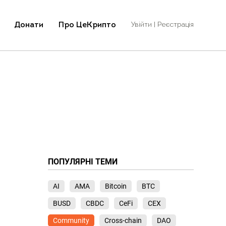
Донати
Про ЦеКрипто
Увійти | Реєстрація
ПОПУЛЯРНІ ТЕМИ
AI
AMA
Bitcoin
BTC
BUSD
CBDC
CeFi
CEX
Community
Cross-chain
DAO