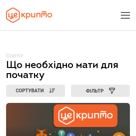
Статті
Статті
Словник
Що необхідно мати для
початку
FAQ
СОРТУВАТИ
ФІЛЬТР
Донати
Про ЦеКрипто
Увійти | Реєстрація