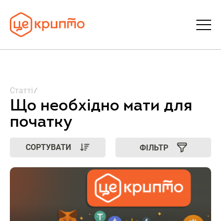
Статті
Статті
Словник
Що необхідно мати для
початку
FAQ
СОРТУВАТИ
ФІЛЬТР
Донати
Про ЦеКрипто
Увійти | Реєстрація