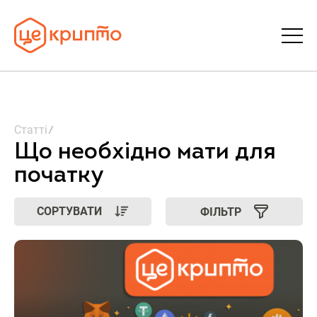
Статті
Статті
Словник
Що необхідно мати для
початку
FAQ
СОРТУВАТИ
ФІЛЬТР
Донати
Про ЦеКрипто
Увійти | Реєстрація