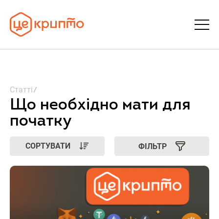
Статті
Статті
Словник
Що необхідно мати для
початку
FAQ
СОРТУВАТИ
ФІЛЬТР
Донати
Про ЦеКрипто
Увійти | Реєстрація