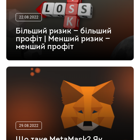
22.08.2022
Більший ризик — більший
профіт | Менший ризик —
менший профіт
29.08.2022
Що таке MetaMask? Як