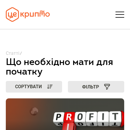
Статті
Статті
Словник
Що необхідно мати для
початку
FAQ
СОРТУВАТИ
ФІЛЬТР
Донати
Про ЦеКрипто
Увійти | Реєстрація