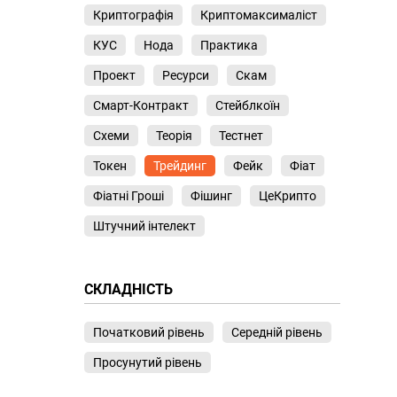
Криптографія
Криптомаксималіст
КУС
Нода
Практика
Проект
Ресурси
Скам
Смарт-Контракт
Стейблкоїн
Схеми
Теорія
Тестнет
Токен
Трейдинг
Фейк
Фіат
Фіатні Гроші
Фішинг
ЦеКрипто
Штучний інтелект
СКЛАДНІСТЬ
Початковий рівень
Середній рівень
Просунутий рівень