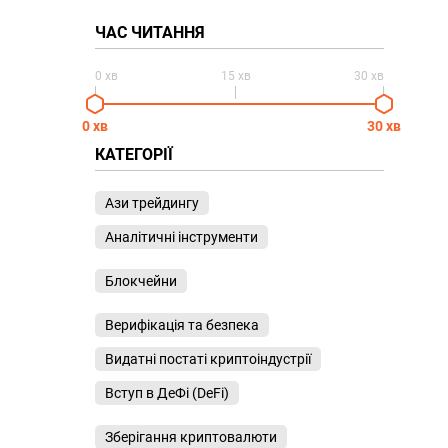
ЧАС ЧИТАННЯ
0 хв
15 хв
30 хв
0 хв
30 хв
КАТЕГОРІЇ
Ази трейдингу
Аналітичні інструменти
Блокчейни
Верифікація та безпека
Видатні постаті криптоіндустрії
Вступ в ДеФі (DeFi)
Зберігання криптовалюти