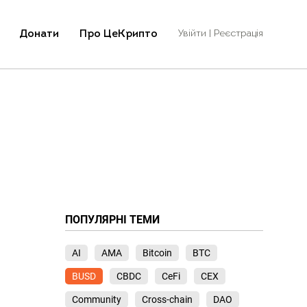
Донати
Про ЦеКрипто
Увійти | Реєстрація
ПОПУЛЯРНІ ТЕМИ
AI
AMA
Bitcoin
BTC
BUSD
CBDC
CeFi
CEX
Community
Cross-chain
DAO