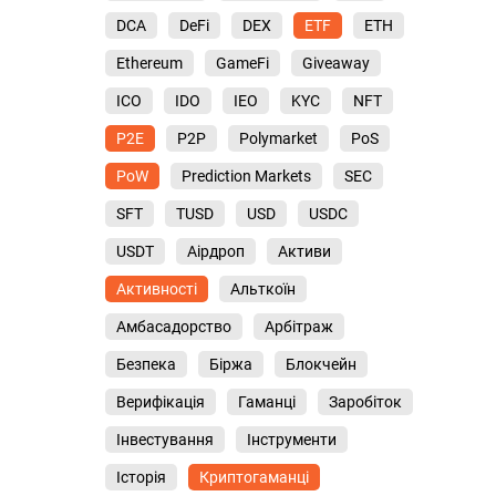
DCA
DeFi
DEX
ETF
ETH
Ethereum
GameFi
Giveaway
ICO
IDO
IEO
KYC
NFT
P2E
P2P
Polymarket
PoS
PoW
Prediction Markets
SEC
SFT
TUSD
USD
USDC
USDT
Аірдроп
Активи
Активності
Альткоїн
Амбасадорство
Арбітраж
Безпека
Біржа
Блокчейн
Верифікація
Гаманці
Заробіток
Інвестування
Інструменти
Історія
Криптогаманці