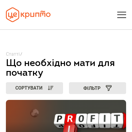
Статті
Статті
Словник
Що необхідно мати для
початку
FAQ
СОРТУВАТИ
ФІЛЬТР
Донати
Про ЦеКрипто
Увійти | Реєстрація