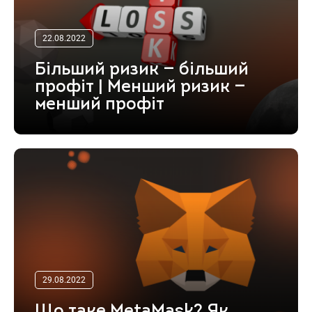
22.08.2022
Більший ризик — більший
профіт | Менший ризик —
менший профіт
29.08.2022
Що таке MetaMask? Як