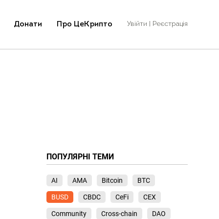
Донати
Про ЦеКрипто
Увійти | Реєстрація
ПОПУЛЯРНІ ТЕМИ
AI
AMA
Bitcoin
BTC
BUSD
CBDC
CeFi
CEX
Community
Cross-chain
DAO