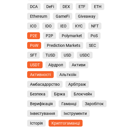
DCA
DeFi
DEX
ETF
ETH
Ethereum
GameFi
Giveaway
ICO
IDO
IEO
KYC
NFT
P2E
P2P
Polymarket
PoS
PoW
Prediction Markets
SEC
SFT
TUSD
USD
USDC
USDT
Аірдроп
Активи
Активності
Альткоїн
Амбасадорство
Арбітраж
Безпека
Біржа
Блокчейн
Верифікація
Гаманці
Заробіток
Інвестування
Інструменти
Історія
Криптогаманці