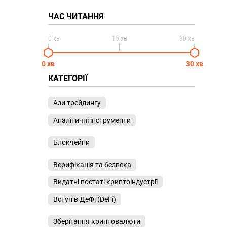
ЧАС ЧИТАННЯ
0 хв
15 хв
30 хв
0 хв
30 хв
КАТЕГОРІЇ
Ази трейдингу
Аналітичні інструменти
Блокчейни
Верифікація та безпека
Видатні постаті криптоіндустрії
Вступ в ДеФі (DeFi)
Зберігання криптовалюти