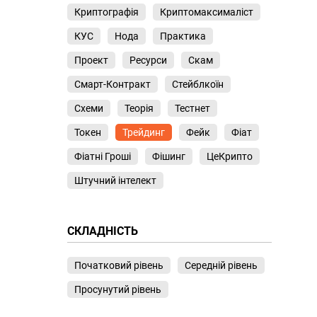
Криптографія
Криптомаксималіст
КУС
Нода
Практика
Проект
Ресурси
Скам
Смарт-Контракт
Стейблкоїн
Схеми
Теорія
Тестнет
Токен
Трейдинг
Фейк
Фіат
Фіатні Гроші
Фішинг
ЦеКрипто
Штучний інтелект
СКЛАДНІСТЬ
Початковий рівень
Середній рівень
Просунутий рівень