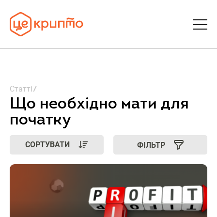
Статті
Статті
Словник
Що необхідно мати для
початку
FAQ
СОРТУВАТИ
ФІЛЬТР
Донати
Про ЦеКрипто
Увійти | Реєстрація