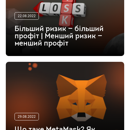
22.08.2022
Більший ризик — більший
профіт | Менший ризик —
менший профіт
29.08.2022
Що таке MetaMask? Як