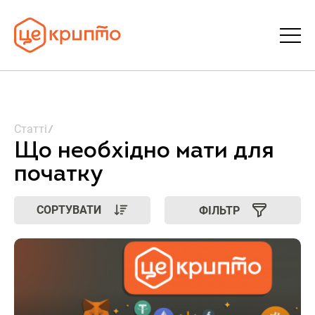
Статті
Статті
Словник
Що необхідно мати для
початку
FAQ
СОРТУВАТИ
ФІЛЬТР
Донати
Про ЦеКрипто
Увійти | Реєстрація