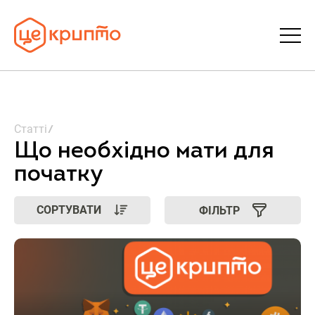
Статті
Статті
Словник
Що необхідно мати для
початку
FAQ
СОРТУВАТИ
ФІЛЬТР
Донати
Про ЦеКрипто
Увійти | Реєстрація