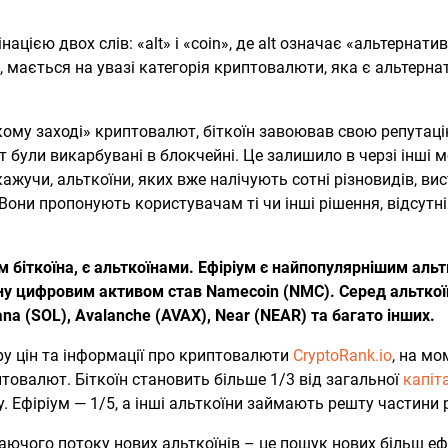
нацією двох слів: «alt» і «coin», де alt означає «альтернатив
 мається на увазі категорія криптовалюти, яка є альтерн
ому заході» криптовалют, біткоїн завоював свою репутацію
т були викарбувані в блокчейні. Це залишило в черзі інші м
кажучи, альткоїни, яких вже налічують сотні різновидів, в
 Вони пропонують користувачам ті чи інші рішення, відсутні
м біткоїна, є альткоїнами. Ефіріум є найпопулярнішим ал
ну цифровим активом став Namecoin (NMC). Серед альткої
ana (SOL), Avalanche (AVAX), Near (NEAR) та багато інших.
ру цін та інформації про криптовалюти
CryptoRank.io
, на мо
птовалют. Біткоїн становить більше 1/3 від загальної
капіта
 Ефіріум — 1/5, а інші альткоїни займають решту частини 
ючого потоку нових альткоїнів – це пошук нових більш еф