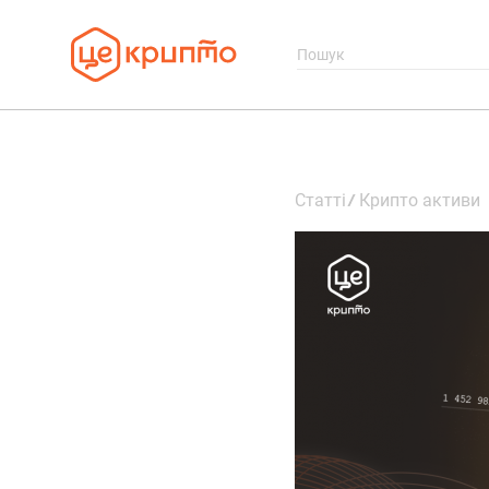
Статті
Крипто активи