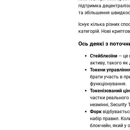
підтримка децентраліза
та збільшення швидкост
Існує кілька різних спо
категорій. Нові криптов
Ось деякі з поточн
Стейблкоїни
— це 
активу, такого як
Токени управлінн
брати участь в пр
функціонування.
Токенізований цін
частки реального 
незмінні, Securit
Форк
відбувається
набір правил. Ко
блокчейн, який у 