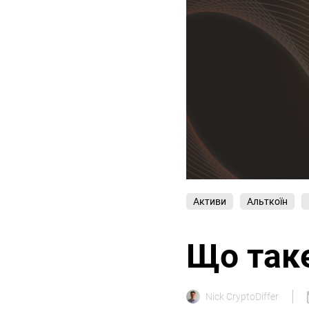
Активи
Альткоїн
Що таке
Nick CryptoDiffer