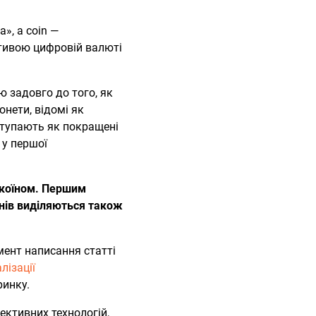
а», а coin —
ативою цифровій валюті
 задовго до того, як
онети, відомі як
иступають як покращені
 у першої
ьткоїном. Першим
нів виділяються також
мент написання статті
лізації
ринку.
ективних технологій,