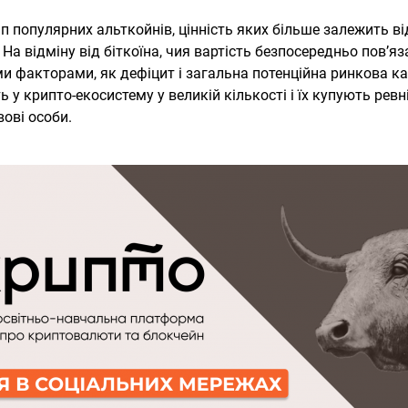
п популярних альткойнів, цінність яких більше залежить від
 На відміну від біткоїна, чия вартість безпосередньо пов’я
 факторами, як дефіцит і загальна потенційна ринкова кап
 у крипто-екосистему у великій кількості і їх купують ревн
вові особи.