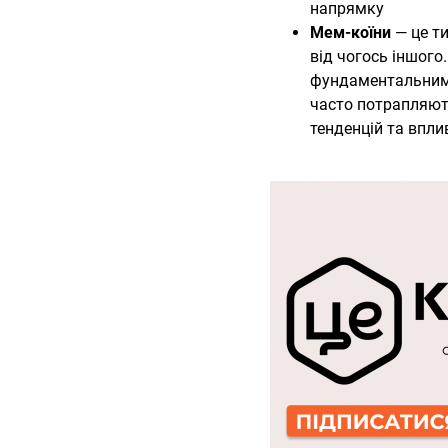
напрямку
Мем-коїни
— це ти
від чогось іншого.
фундаментальними
часто потрапляють
тенденцій та впли