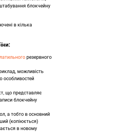
асштабування блокчейну
лючені в кілька
оїни:
латильного
резервного
приклад, можливість
го особливостей
т, що представляє
записи блокчейну
л, а тобто в основний
ший (копіюється)
хається в новому