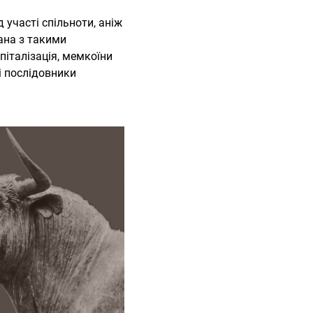
 участі спільноти, аніж
зана з такими
італізація, мемкоїни
і послідовники