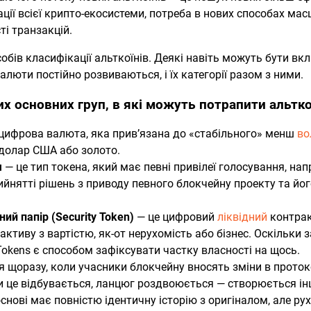
ції всієї крипто-екосистеми, потреба в нових способах м
і транзакцій.
собів класифікації альткоїнів. Деякі навіть можуть бути вк
алюти постійно розвиваються, і їх категорії разом з ними.
их основних груп, в які можуть потрапити альтк
цифрова валюта, яка прив’язана до «стабільного» менш
во
 долар США або золото.
я
— це тип токена, який має певні привілеї голосування, на
ийнятті рішень з приводу певного блокчейну проекту та йо
ний папір (Security Token)
— це цифровий
ліквідний
контрак
активу з вартістю, як-от нерухомість або бізнес. Оскільки 
y Tokens є способом зафіксувати частку власності на щось.
 щоразу, коли учасники блокчейну вносять зміни в протоко
ли це відбувається, ланцюг роздвоюється — створюється ін
основі має повністю ідентичну історію з оригіналом, але ру