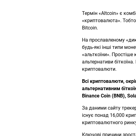
Термін «Altcoin» є комбі
«криптовалюта». Тобто,
Bitcoin.
На прославленому «дик
будь-які інші типи моне
«альткоїни». Простіше 
альтернативи біткоїна.
криптовалюти.
Всі криптовалюти, окрі
альтернативним біткої
Binance Coin (BNB), Sol
За даними сайту треке
існує понад 16,000 кри
криптовалютного ринку.
Ключові причини зроста