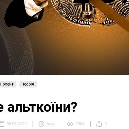
Проект
Теорія
 альткоїни?
03.08.2022
6 хв.
1381
9