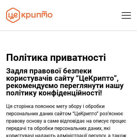
Статті
Політика приватності
Словник
Задля правової безпеки
FAQ
користувачів сайту “ЦеКрипто”,
рекомендуємо переглянути нашу
політику конфіденційності!
Донати
Ця сторінка пояснює мету збору і обробки
Про ЦеКрипто
персональних даних сайтом “ЦеКрипто” роз’яснює
правову основу а саме відповідає на описує процес
Увійти | Реєстрація
передачі та обробки персональних даних, які
користувачі надають адміністрації ресурсу, а також