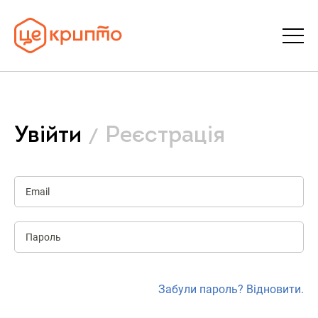
Статті
Увійти
Реєстрація
Словник
FAQ
Донати
Про ЦеКрипто
Забули пароль? Відновити.
Увійти | Реєстрація