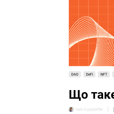
DAO
DeFi
NFT
Що так
Nick CryptoDiffer