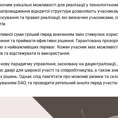
очим унікальні можливості для реалізації у технологічному
 запровадження відкритої структури дозволяють учасникам 
лосування та правил реалізації, які визначені учасниками
тів.
 певної суми грошей перед внесенням змін стимулює корис
ення та приймати ефективні рішення. Гарантована прозорі
єю з найважливіших переваг. Кожен учасник має можливіс
 та відстежувати їх використання.
ову парадигму управління, засновану на децентралізації, 
ає двері для широкої участі та співробітництва, а також зн
х рішень. Однак слід пам’ятати про можливі ризики та скла
уванням DAO, та проводити ретельний аналіз перед участю 