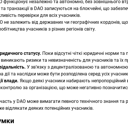
 функціонує незалежно та автономно, без зовнішнього вт
ії та транзакції в DAO записуються на блокчейні, що забезп
ливість перевірки для всіх учасників.
 не залежить від державних чи географічних кордонів, щ
робітництва учасників з різних регіонів світу.
ридичного статусу.
Поки відсутні чіткі юридичні норми та 
виникають ризики та невизначеність для учасників та їх п
відальність.
У зв’язку з децентралізованою та автономно
а дії та наслідки може бути розподілена серед усіх учасник
ії влади.
Якщо деякі учасники набирають непропорційний 
контролю за організацією, що може негативно позначитися 
часть у DAO може вимагати певного технічного знання та 
же відлякати деяких потенційних учасників.
умки