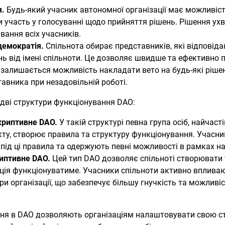
я.
Будь-який учасник автономної організації має можливіс
ти участь у голосуванні щодо прийняття рішень. Рішення 
вання всіх учасників.
демократія.
Спільнота обирає представників, які відповід
ь від імені спільноти. Це дозволяє швидше та ефективно 
 залишається можливість накладати вето на будь-які рішен
авника при незадовільній роботі.
дві структури функціонування DAO:
скриптивне DAO.
У такій структурі певна група осіб, найчас
ту, створює правила та структуру функціонування. Учасни
під ці правила та одержують певні можливості в рамках н
риптивне DAO.
Цей тип DAO дозволяє спільноті створювати т
ація функціонуватиме. Учасники спільноти активно вплив
ри організації, що забезпечує більшу гнучкість та можливі
іння в DAO дозволяють організаціям налаштовувати свою ст