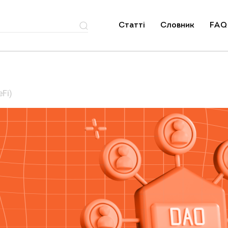
Статті
Словник
FAQ
eFi)