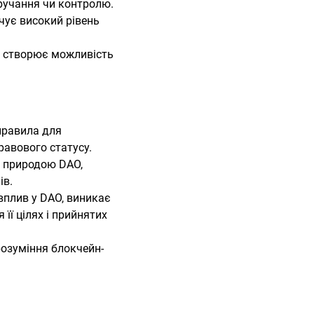
ручання чи контролю.
ечує високий рівень
о створює можливість
правила для
равового статусу.
ю природою DAO,
ів.
вплив у DAO, виникає
її цілях і прийнятих
розуміння блокчейн-