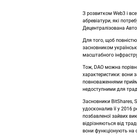
З розвитком Web3 і все
абревіатури, які потре
Децентралізована Авто
Для того, щоб повніст
засновником українськ
масштабного інфрастру
Тож, DAO можна порівня
характеристики: вони 
повноваженнями прийма
недоступними для трад
Засновники BitShares, S
удосконалив її у 2016 р
позбавленої зайвих ви
відрізняються від трад
вони функціонують на о