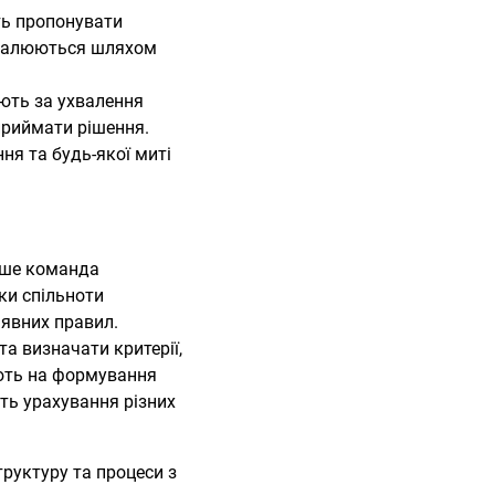
ть пропонувати
ухвалюються шляхом
ають за ухвалення
приймати рішення.
ня та будь-якої миті
тіше команда
ки спільноти
аявних правил.
а визначати критерії,
ають на формування
сть урахування різних
руктуру та процеси з