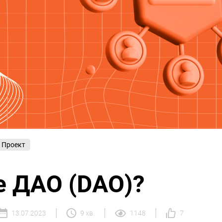
Проект
е ДАО (DAO)?
13.07.2023
9 хв.
1148
7