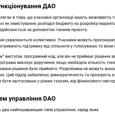
ункціонування ДАО
лягає в тому, що учасники організації мають можливість г
кі як інвестування, розподіл бюджету на розробку/маркет
 здійснюється за допомогою токенів проєкту.
ння ухвалюються колективно. Учасники можуть пропонува
 отримують підтримку від спільноти у голосуванні, то вони
ом” виступає програмний код, але він не приймає рішення 
рограма виконує доручення, якщо необхідна кількість токе
новане рішення було прийнято. Розробники не можуть вноси
ою. Цей підхід забезпечує демократичність та прозорість в 
ути застосовано у різних галузях, від фінансового секто
тем управління DAO
 два найпоширеніших типи управління, серед яких: