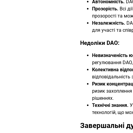
Автономність.
DAO
Прозорість.
Всі д
прозорості та мож
Незалежність.
DAO
для участі та спів
Недоліки DAO:
Невизначеність ю
регулювання DAO, 
Колективна відпо
відповідальність з
Ризик концентрац
ризик захоплення 
рішеннях.
Технічні знання.
У
технологій, що мо
Завершальні д