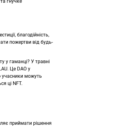
та гнучке
тиції, благодійність,
ати пожертви від будь-
у у гаманці? У травні
LAU. Це DAO у
о учасники можуть
ся ці NFT.
оляє приймати рішення