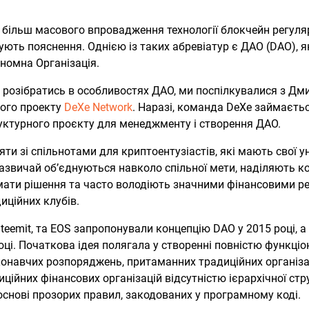
 більш масового впровадження технології блокчейн регуля
бують пояснення. Однією із таких абревіатур є ДАО (DAO), 
номна Організація.
ю розібратись в особливостях ДАО, ми поспілкувалися з Д
ого проекту
DeXe Network
. Наразі, команда DeXe займаєть
ктурного проєкту для менеджменту і створення ДАО.
ти зі спільнотами для криптоентузіастів, які мають свої у
зазвичай об’єднуються навколо спільної мети, наділяють к
ти рішення та часто володіють значними фінансовими ре
иційних клубів.
teemit, та EOS запропонували концепцію DAO у 2015 році, а 
оці. Початкова ідея полягала у створенні повністю функціон
конавчих розпоряджень, притаманних традиційних організа
иційних фінансових організацій відсутністю ієрархічної стр
снові прозорих правил, закодованих у програмному коді.