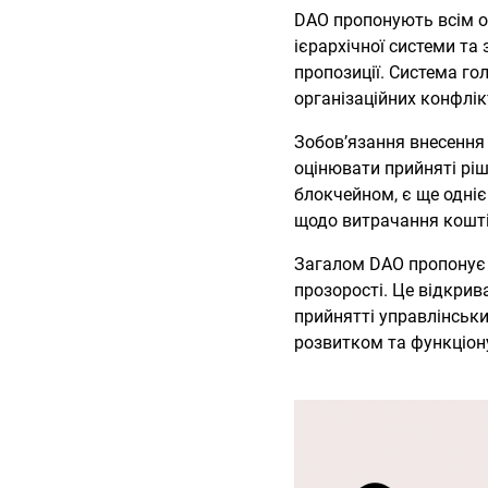
DAO пропонують всім ох
ієрархічної системи та
пропозиції. Система го
організаційних конфлік
Зобов’язання внесення
оцінювати прийняті ріш
блокчейном, є ще одні
щодо витрачання коштів
Загалом DAO пропонує н
прозорості. Це відкрив
прийнятті управлінськи
розвитком та функціон