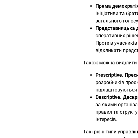
Пряма демократі
ініціативи та бра
загального голосу
Представницька 
оперативних рішен
Проте в учасників
відкликати предст
Також можна виділити 
Prescriptive. Пре
розробників проєк
підлаштовуються 
Descriptive. Деск
за якими організ
правил та структу
інтересів.
Такі різні типи управл