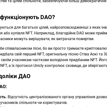
тей та цілей спільноти, забезпечуючи більш демократичне 
й функціонують DAO?
ються для багатьох цілей, найрозповсюдженіші з яких інвес
ня або купівля NFT. Наприклад, благодійне DAO може прийм
 учасники можуть вирішувати, як витрачати пожертви.
бе співвласником пісні, бо ви просто тримаєте криптовалют
идбала свій перший NFT, оригінальну пісню Стіва Аокі та 3
ає своїм учасникам часткове володіння придбаним NFT. Йог
FT, а їх протокол Unicly контролює сховище, де зберігають
едоліки ДАО
AO:
сть.
Відсутність централізованого органу управління дозв
учасників спільноти чи користувачів.