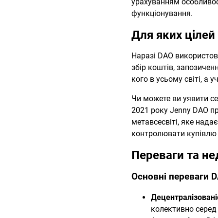
урахуванням особливос
функціонування.
Для яких ціле
Наразі DAO використову
збір коштів, запозичен
кого в усьому світі, а
Чи можете ви уявити се
2021 року Jenny DAO пр
метавсесвіті, яке над
контролювати купівлю N
Переваги та н
Основні переваги D
Децентралізовані
колективно серед 