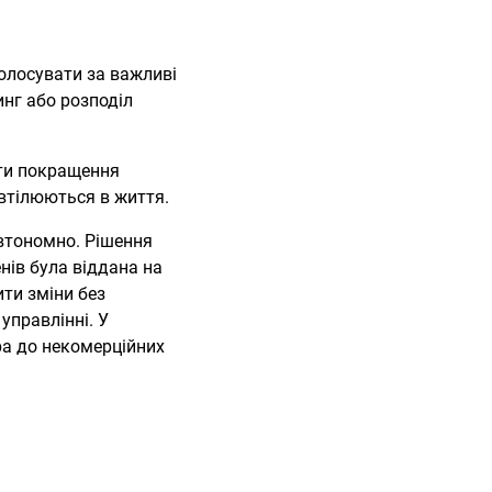
олосувати за важливі
инг або розподіл
ти покращення
 втілюються в життя.
автономно. Рішення
нів була віддана на
ти зміни без
управлінні. У
ра до некомерційних