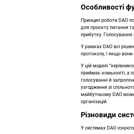
Особливості ф
Принцип роботи DAO по
для проєкту питання та
прибутку. Голосування
У рамках DAO всі ріше
протоколу, і якщо вони
У цій моделі “керівник
приймає комьюніті, а п
голосуванні й запропо
узгодження зі спільнот
майбутньому DAO може б
організацій.
Різновиди сис
У системах DAO існують