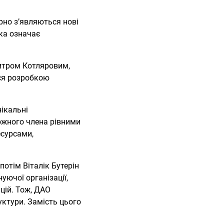
рно з’являються нові
яка означає
митром Котляровим,
ся розробкою
нікальні
ожного члена рівними
сурсами,
потім Віталік Бутерін
уючої організації,
цій. Тож, ДАО
уктури. Замість цього